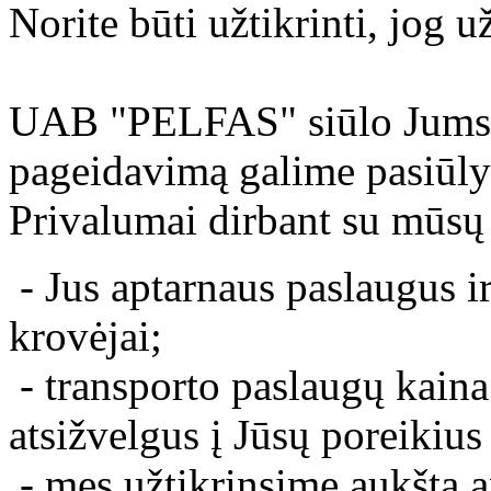
Norite būti užtikrinti, jog 
UAB "PELFAS" siūlo Jums t
pageidavimą galime pasiūlyt
Privalumai dirbant su mūsų
- Jus aptarnaus paslaugus ir
krovėjai;
- transporto paslaugų kaina
atsižvelgus į Jūsų poreikius
- mes užtikrinsime aukštą ap