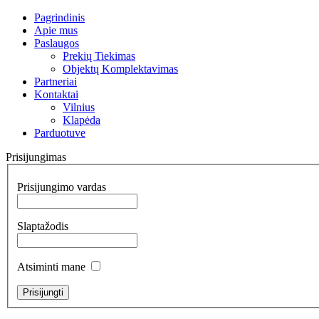
Pagrindinis
Apie mus
Paslaugos
Prekių Tiekimas
Objektų Komplektavimas
Partneriai
Kontaktai
Vilnius
Klapėda
Parduotuve
Prisijungimas
Prisijungimo vardas
Slaptažodis
Atsiminti mane