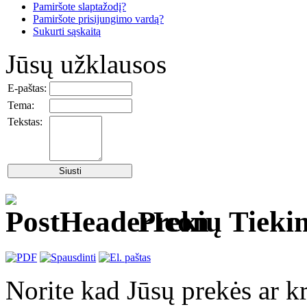
Pamiršote slaptažodį?
Pamiršote prisijungimo vardą?
Sukurti sąskaitą
Jūsų užklausos
E-paštas:
Tema:
Tekstas:
Prekių Tieki
Norite kad Jūsų prekės ar kr